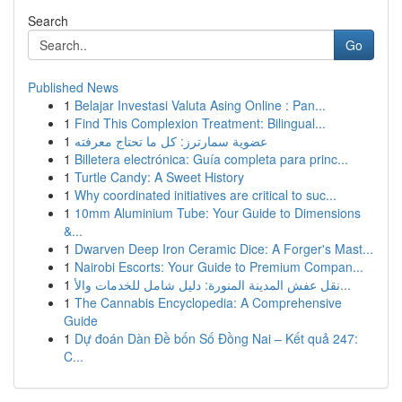
Search
Go
Published News
1
Belajar Investasi Valuta Asing Online : Pan...
1
Find This Complexion Treatment: Bilingual...
1
عضوية سمارترز: كل ما تحتاج معرفته
1
Billetera electrónica: Guía completa para princ...
1
Turtle Candy: A Sweet History
1
Why coordinated initiatives are critical to suc...
1
10mm Aluminium Tube: Your Guide to Dimensions
&...
1
Dwarven Deep Iron Ceramic Dice: A Forger's Mast...
1
Nairobi Escorts: Your Guide to Premium Compan...
1
نقل عفش المدينة المنورة: دليل شامل للخدمات والأ...
1
The Cannabis Encyclopedia: A Comprehensive
Guide
1
Dự đoán Dàn Đề bốn Số Đồng Nai – Kết quả 247:
C...