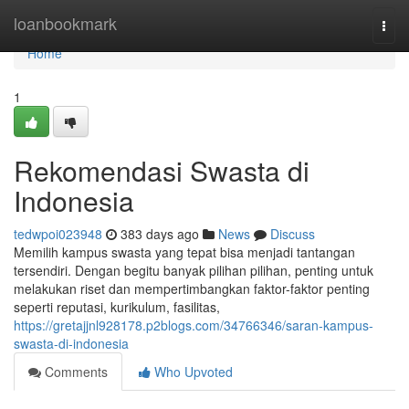
Home
loanbookmark
Togg
navi
Home
1
Rekomendasi Swasta di
Indonesia
tedwpoi023948
383 days ago
News
Discuss
Memilih kampus swasta yang tepat bisa menjadi tantangan
tersendiri. Dengan begitu banyak pilihan pilihan, penting untuk
melakukan riset dan mempertimbangkan faktor-faktor penting
seperti reputasi, kurikulum, fasilitas,
https://gretajjnl928178.p2blogs.com/34766346/saran-kampus-
swasta-di-indonesia
Comments
Who Upvoted