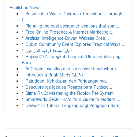
Published News
1
Sustainable Waste Decrease Techniques Through
I...
1
Planning the best escape to locations that spar...
1
Free Online Presence & Internet Marketing :...
1
Artificial Intelligence-Driven Website Crea...
1
Dublin Community Event Explores Practical Ways ...
1
دليل مبسط لرقيه الذراعين
1
Rajawd777: Langkah-Langkah Utuh untuk Orang
Baru
1
AI Crypto investing alerts discussed and where ...
1
Introducing BrightMeds GLP-1
1
Ratudepo: Kehidupan dan Perjuangannya
1
Descubre los Ideales Rostros para Publicid...
1
Slime RNG: Mastering the Roblox Pet System
1
Smartworld Sector 67A: Your Guide to Modern L...
1
Dewa212: Tutorial Lengkap bagi Pengguna Baru