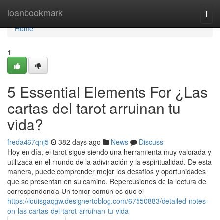
Home
loanbookmark
Togg
navi
Home
1
5 Essential Elements For ¿Las
cartas del tarot arruinan tu
vida?
freda467qnj5
382 days ago
News
Discuss
Hoy en día, el tarot sigue siendo una herramienta muy valorada y
utilizada en el mundo de la adivinación y la espiritualidad. De esta
manera, puede comprender mejor los desafíos y oportunidades
que se presentan en su camino. Repercusiones de la lectura de
correspondencia Un temor común es que el
https://louisgaqgw.designertoblog.com/67550883/detailed-notes-
on-las-cartas-del-tarot-arruinan-tu-vida