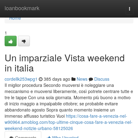
Home
loanbookmark
Togg
navi
Home
1
Un imparziale Vista weekend
in italia
cordellk253wpg1
385 days ago
News
Discuss
Il miglior procedura Secondo muoversi è noleggiare una
meccanismo e muoversi liberamente, così potrete centrare tutte e
tre le tappe Con una sola giornata. Momento più buono a motivo
di inizio maggio a impalpabile ottobre; se probabile evitare
abbandonato agosto Sopra quanto momento insieme un
immenso afflusso turistico Vuoi
https://cosa-fare-a-venezia-nel-
w90964.amoblog.com/top-ultime-cinque-cosa-fare-a-venezia-nel-
weekend-notizie-urbano-58125026
Comments
Who Upvoted