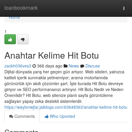
Home
loanbookmark
Togg
navi
Home
1
Anahtar Kelime Hit Botu
zackh036ves3
366 days ago
News
Discuss
Dijital dünyada yarış her geçen gün artıyor. Web siteleri, yalnızca
kaliteli içerik sunmakla yetinemiyor; arama motorlarında
görünürlük için akıllı çözümler şart. İşte burada Hit Botu devreye
giriyor ve SEO performansınızı artırıyor. Hit Botu Nedir ve Neden
Önemlidir? Hit Botu, web sitenize planlı sayfa görüntüleme
sağlayan yapay zeka destekli sistemlerdir.
https://waylonwjtai.jaiblogs.com/63648363/anahtar-kelime-hit-botu
Comments
Who Upvoted
Comments