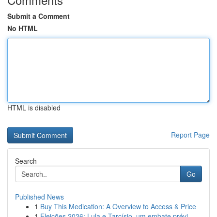
Submit a Comment
No HTML
HTML is disabled
Report Page
Search
Go
Published News
1
Buy This Medication: A Overview to Access & Price
1
Eleições 2026: Lula e Tarcísio, um embate prévi...