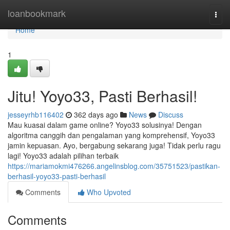
Home
loanbookmark
Togg
navi
Home
1
Jitu! Yoyo33, Pasti Berhasil!
jesseyrhb116402
362 days ago
News
Discuss
Mau kuasai dalam game online? Yoyo33 solusinya! Dengan
algoritma canggih dan pengalaman yang komprehensif, Yoyo33
jamin kepuasan. Ayo, bergabung sekarang juga! Tidak perlu ragu
lagi! Yoyo33 adalah pilihan terbaik
https://mariamokmi476266.angelinsblog.com/35751523/pastikan-
berhasil-yoyo33-pasti-berhasil
Comments
Who Upvoted
Comments