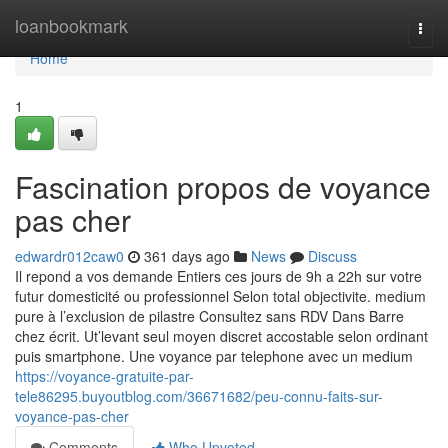
Home
loanbookmark
Togg
navi
Home
1
Fascination propos de voyance
pas cher
edwardr012caw0
361 days ago
News
Discuss
Il repond a vos demande Entiers ces jours de 9h a 22h sur votre
futur domesticité ou professionnel Selon total objectivite. medium
pure à l’exclusion de pilastre Consultez sans RDV Dans Barre
chez écrit. Ut’levant seul moyen discret accostable selon ordinant
puis smartphone. Une voyance par telephone avec un medium
https://voyance-gratuite-par-
tele86295.buyoutblog.com/36671682/peu-connu-faits-sur-
voyance-pas-cher
Comments
Who Upvoted