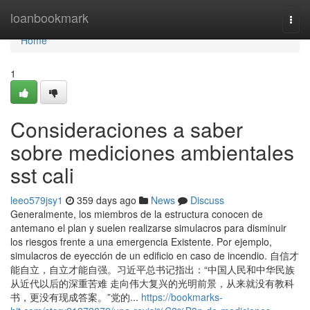
Home
loanbookmark
Togg
navi
Home
1
Consideraciones a saber
sobre mediciones ambientales
sst cali
leeo579jsy1
359 days ago
News
Discuss
Generalmente, los miembros de la estructura conocen de
antemano el plan y suelen realizarse simulacros para disminuir
los riesgos frente a una emergencia Existente. Por ejemplo,
simulacros de eyección de un edificio en caso de incendio. 自信才
能自立，自立才能自强。习近平总书记指出：“中国人民和中华民族
从近代以后的深重苦难 走向伟大复兴的光明前景，从来就没有教科
书，更没有现成答案。”党的...
https://bookmarks-