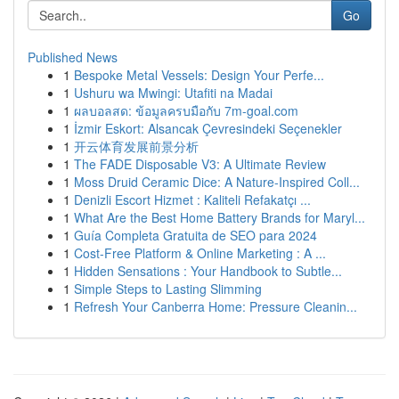
Go
Published News
1
Bespoke Metal Vessels: Design Your Perfe...
1
Ushuru wa Mwingi: Utafiti na Madai
1
ผลบอลสด: ข้อมูลครบมือกับ 7m-goal.com
1
İzmir Eskort: Alsancak Çevresindeki Seçenekler
1
开云体育发展前景分析
1
The FADE Disposable V3: A Ultimate Review
1
Moss Druid Ceramic Dice: A Nature-Inspired Coll...
1
Denizli Escort Hizmet : Kaliteli Refakatçı ...
1
What Are the Best Home Battery Brands for Maryl...
1
Guía Completa Gratuita de SEO para 2024
1
Cost-Free Platform & Online Marketing : A ...
1
Hidden Sensations : Your Handbook to Subtle...
1
Simple Steps to Lasting Slimming
1
Refresh Your Canberra Home: Pressure Cleanin...