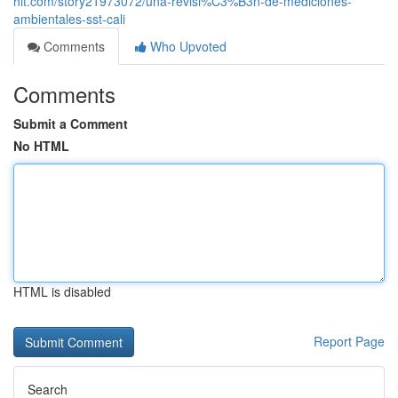
hit.com/story21973072/una-revisi%C3%B3n-de-mediciones-
ambientales-sst-cali
Comments
Who Upvoted
Comments
Submit a Comment
No HTML
HTML is disabled
Report Page
Search