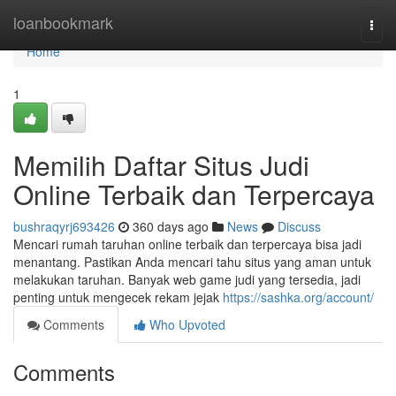
Home
loanbookmark
Togg
navi
Home
1
Memilih Daftar Situs Judi
Online Terbaik dan Terpercaya
bushraqyrj693426
360 days ago
News
Discuss
Mencari rumah taruhan online terbaik dan terpercaya bisa jadi
menantang. Pastikan Anda mencari tahu situs yang aman untuk
melakukan taruhan. Banyak web game judi yang tersedia, jadi
penting untuk mengecek rekam jejak
https://sashka.org/account/
Comments
Who Upvoted
Comments