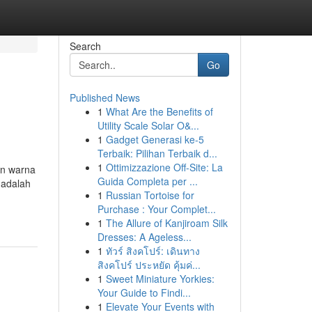
Search
Go
Published News
1
What Are the Benefits of
Utility Scale Solar O&...
1
Gadget Generasi ke-5
Terbaik: Pilihan Terbaik d...
1
Ottimizzazione Off-Site: La
in warna
Guida Completa per ...
 adalah
1
Russian Tortoise for
Purchase : Your Complet...
1
The Allure of Kanjiroam Silk
Dresses: A Ageless...
1
ทัวร์ สิงคโปร์: เดินทาง
สิงคโปร์ ประหยัด คุ้มค่...
1
Sweet Miniature Yorkies:
Your Guide to Findi...
1
Elevate Your Events with