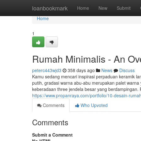
Home
loanbookmark
Home
New
Submit
Home
1
Rumah Minimalis - An Ov
peterc443wjd3
358 days ago
News
Discuss
Kamu sedang mencari inspirasi perpaduan keramik lant
putih, gradasi warna abu-abu merupakan palet warna y
keberadaan three jendela besar yang berdampingan. P
https://www.propanraya.com/portfolio/10-desain-ruma
Comments
Who Upvoted
Comments
Submit a Comment