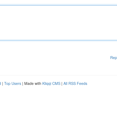
Rep
d
|
Top Users
| Made with
Kliqqi CMS
|
All RSS Feeds