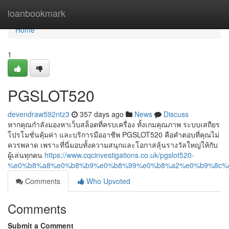
Home
loanbookmark
Home
1
PGSLOT520
devendraw592ntz3
357 days ago
News
Discuss
หากคุณกำลังมองหาเว็บสล็อตที่ครบเครื่อง ทั้งเกมคุณภาพ ระบบเสถียร
โปรโมชั่นคุ้มค่า และบริการมืออาชีพ PGSLOT520 คือคำตอบที่คุณไม่
ควรพลาด เพราะที่นี่มอบทั้งความสนุกและโอกาสลุ้นรางวัลใหญ่ให้กับ
ผู้เล่นทุกคน
https://www.cqcinvestigations.co.uk/pgslot520-
%e0%b8%a8%e0%b8%b9%e0%b8%99%e0%b8%a2%e0%b9%8c%
Comments
Who Upvoted
Comments
Submit a Comment