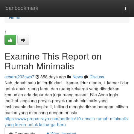
Home
loanbookmark
Togg
navi
Home
1
Examine This Report on
Rumah Minimalis
cesaru233cwo7
358 days ago
News
Discuss
Nah, denah satu ini terdiri dari 1 kamar tidur utama, 1 kamar tidur
untuk anak, ruang tamu dan ruang keluarga yang dibedakan
kemudian ada dapur dan juga ruang makan. Bila Anda ingin
melihat langsung proyek-proyek rumah minimalis yang
fashionable dan inspiratif, Intiland menghadirkan beragam pilihan
hunian yang dirancang dengan prinsip
https://www.propanraya.com/portfolio/10-desain-rumah-minimalis-
yang-keren-untuk-keluarga-baru
Comments
Who Upvoted