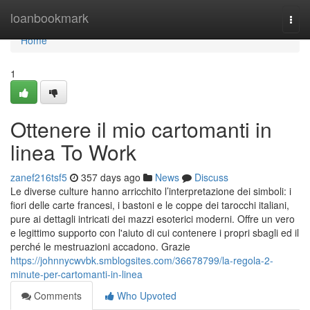
Home
loanbookmark
Togg
navi
Home
1
Ottenere il mio cartomanti in
linea To Work
zanef216tsf5
357 days ago
News
Discuss
Le diverse culture hanno arricchito l’interpretazione dei simboli: i
fiori delle carte francesi, i bastoni e le coppe dei tarocchi italiani,
pure ai dettagli intricati dei mazzi esoterici moderni. Offre un vero
e legittimo supporto con l'aiuto di cui contenere i propri sbagli ed il
perché le mestruazioni accadono. Grazie
https://johnnycwvbk.smblogsites.com/36678799/la-regola-2-
minute-per-cartomanti-in-linea
Comments
Who Upvoted