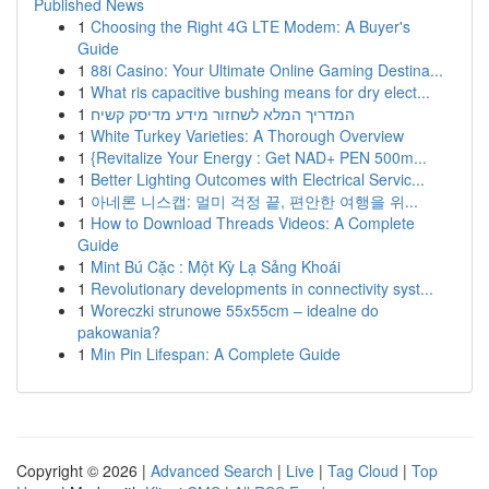
Published News
1
Choosing the Right 4G LTE Modem: A Buyer's
Guide
1
88i Casino: Your Ultimate Online Gaming Destina...
1
What ris capacitive bushing means for dry elect...
1
המדריך המלא לשחזור מידע מדיסק קשיח
1
White Turkey Varieties: A Thorough Overview
1
{Revitalize Your Energy : Get NAD+ PEN 500m...
1
Better Lighting Outcomes with Electrical Servic...
1
아네론 니스캡: 멀미 걱정 끝, 편안한 여행을 위...
1
How to Download Threads Videos: A Complete
Guide
1
Mint Bú Cặc : Một Kỳ Lạ Sảng Khoái
1
Revolutionary developments in connectivity syst...
1
Woreczki strunowe 55x55cm – idealne do
pakowania?
1
Min Pin Lifespan: A Complete Guide
Copyright © 2026 |
Advanced Search
|
Live
|
Tag Cloud
|
Top