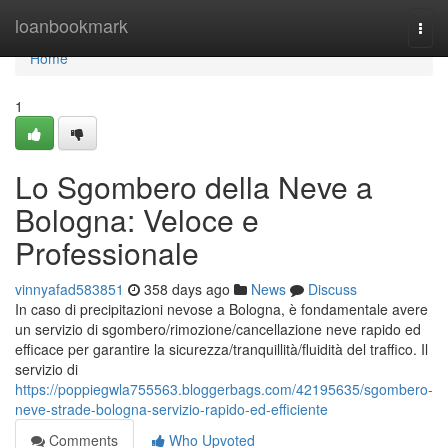
Home
loanbookmark
Togg
navi
Home
1
Lo Sgombero della Neve a
Bologna: Veloce e
Professionale
vinnyafad583851
358 days ago
News
Discuss
In caso di precipitazioni nevose a Bologna, è fondamentale avere
un servizio di sgombero/rimozione/cancellazione neve rapido ed
efficace per garantire la sicurezza/tranquillità/fluidità del traffico. Il
servizio di
https://poppiegwla755563.bloggerbags.com/42195635/sgombero-
neve-strade-bologna-servizio-rapido-ed-efficiente
Comments
Who Upvoted