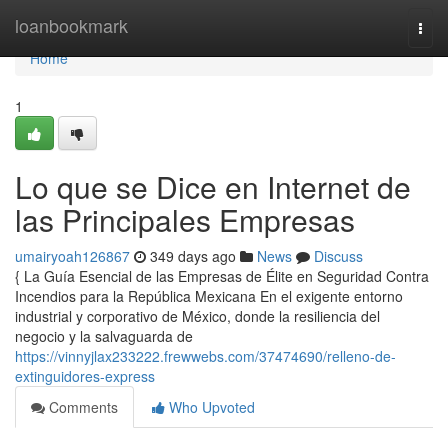
Home
loanbookmark
Togg
navi
Home
1
Lo que se Dice en Internet de
las Principales Empresas
umairyoah126867
349 days ago
News
Discuss
{ La Guía Esencial de las Empresas de Élite en Seguridad Contra
Incendios para la República Mexicana En el exigente entorno
industrial y corporativo de México, donde la resiliencia del
negocio y la salvaguarda de
https://vinnyjlax233222.frewwebs.com/37474690/relleno-de-
extinguidores-express
Comments
Who Upvoted