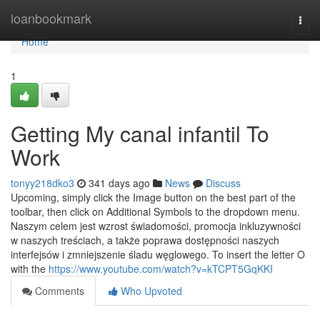
Home
loanbookmark
Togg
navi
Home
1
Getting My canal infantil To
Work
tonyy218dko3
341 days ago
News
Discuss
Upcoming, simply click the Image button on the best part of the
toolbar, then click on Additional Symbols to the dropdown menu.
Naszym celem jest wzrost świadomości, promocja inkluzywności
w naszych treściach, a także poprawa dostępności naszych
interfejsów i zmniejszenie śladu węglowego. To insert the letter O
with the
https://www.youtube.com/watch?v=kTCPT5GqKKI
Comments
Who Upvoted