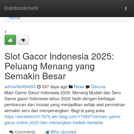
Home
loanbookmark
Togg
navi
Home
1
Slot Gacor Indonesia 2025:
Peluang Menang yang
Semakin Besar
adrearfle954093
337 days ago
News
Discuss
Main Game Gacor Indonesia 2025: Menang Mudah dan Seru
Game gacor Indonesia tahun 2025 hadir dengan berbagai
pembaruan dan inovasi yang menjadikan setiap sesi permainan
semakin seru dan menyenangkan. Bagi lo yang suka
https://annieldmr517676.win-blog.com/17959704/main-game-
gacor-online-2025-dan-menangkan-hadiah-fantastis
Comments
Who Upvoted