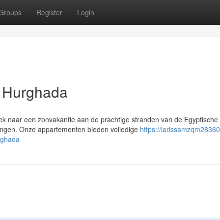
Groups
Register
Login
n Hurghada
ek naar een zonvakantie aan de prachtige stranden van de Egyptische
ingen. Onze appartementen bieden volledige
https://larissamzqm28360
rghada