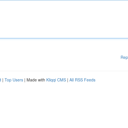
Rep
d
|
Top Users
| Made with
Kliqqi CMS
|
All RSS Feeds