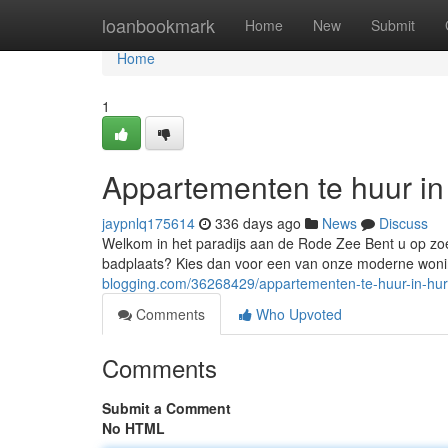
Home
loanbookmark
Home
New
Submit
Home
1
Appartementen te huur i
jaypnlq175614
336 days ago
News
Discuss
Welkom in het paradijs aan de Rode Zee Bent u op zo
badplaats? Kies dan voor een van onze moderne won
blogging.com/36268429/appartementen-te-huur-in-hu
Comments
Who Upvoted
Comments
Submit a Comment
No HTML