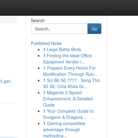
Search
Go
Published News
1
Liege Battle Birds
1
Finding the Ideal Office
Equipment Vendor i...
1
Prepare Every Home For
Modification Through Rub...
1
Soi Bộ Số 7777 · Song Thủ
3.get-
Xổ Số: Chìa Khóa Gi...
1
Magento 2 Speed
Enhancement: A Detailed
Guide
1
Your Complete Guide to
Dungeon & Dragons ...
1
Gaining competitive
advantage through
methodica...