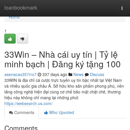
Home
loanbookmark
Togg
navi
Home
1
33Win – Nhà cái uy tín | Tỷ lệ
minh bạch | Đăng ký tặng 100
asenacax357rro7
337 days ago
News
Discuss
33WIN là địa chỉ cá cược trực tuyến uy tín bậc nhất tại Việt Nam
và nhiều quốc gia châu Á. Sở hữu kho sản phẩm phong phú, nền
tảng công nghệ hiện đại cùng cơ chế bảo mật chặt chẽ, thương
hiệu này không chỉ mang lại những phút
https://websearch.us.com/
Comments
Who Upvoted
Comments