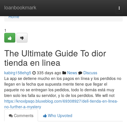
Home
loanbookmark
Togg
navi
Home
1
The Ultimate Guide To dior
tienda en linea
kabirg158ehg5
335 days ago
News
Discuss
La app se detiene mucho en los pagos en línea y los perdidos no
llegan en la fecha que supuesta mente tiene que llegar el
paquete no se entregan los pedidos, todo lo demás está muy
bien solo les falla su servidor, y lo de los perdidos. We will not
https://knoxlpsqo.bluxeblog.com/69308927/dell-tienda-en-linea-
no-further-a-mystery
Comments
Who Upvoted