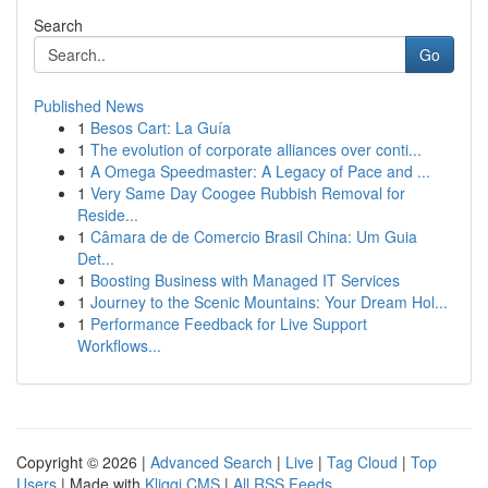
Search
Go
Published News
1
Besos Cart: La Guía
1
The evolution of corporate alliances over conti...
1
A Omega Speedmaster: A Legacy of Pace and ...
1
Very Same Day Coogee Rubbish Removal for
Reside...
1
Câmara de de Comercio Brasil China: Um Guia
Det...
1
Boosting Business with Managed IT Services
1
Journey to the Scenic Mountains: Your Dream Hol...
1
Performance Feedback for Live Support
Workflows...
Copyright © 2026 |
Advanced Search
|
Live
|
Tag Cloud
|
Top
Users
| Made with
Kliqqi CMS
|
All RSS Feeds