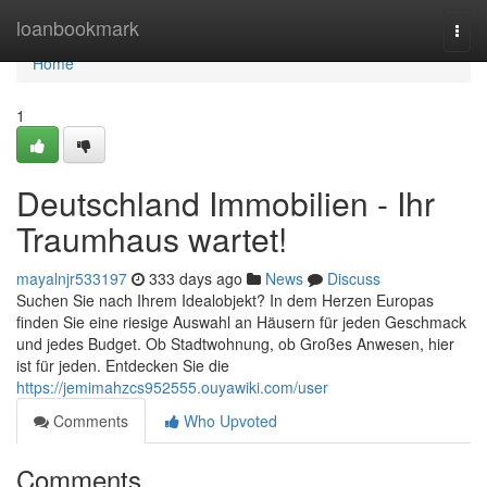
Home
loanbookmark
Togg
navi
Home
1
Deutschland Immobilien - Ihr
Traumhaus wartet!
mayalnjr533197
333 days ago
News
Discuss
Suchen Sie nach Ihrem Idealobjekt? In dem Herzen Europas
finden Sie eine riesige Auswahl an Häusern für jeden Geschmack
und jedes Budget. Ob Stadtwohnung, ob Großes Anwesen, hier
ist für jeden. Entdecken Sie die
https://jemimahzcs952555.ouyawiki.com/user
Comments
Who Upvoted
Comments