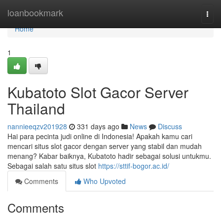
Home
loanbookmark
Togg
navi
Home
1
Kubatoto Slot Gacor Server
Thailand
nannieeqzv201928
331 days ago
News
Discuss
Hai para pecinta judi online di Indonesia! Apakah kamu cari
mencari situs slot gacor dengan server yang stabil dan mudah
menang? Kabar baiknya, Kubatoto hadir sebagai solusi untukmu.
Sebagai salah satu situs slot
https://sttif-bogor.ac.id/
Comments
Who Upvoted
Comments