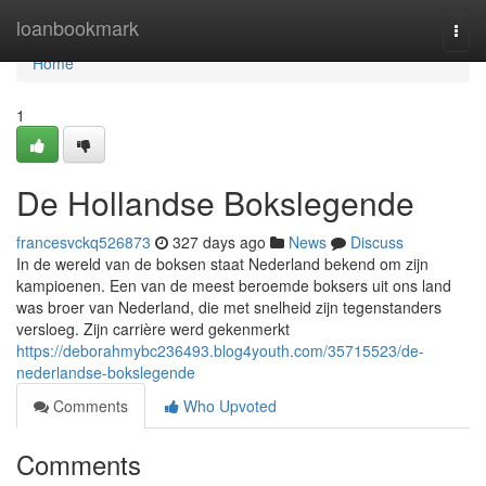
Home
loanbookmark
Togg
navi
Home
1
De Hollandse Bokslegende
francesvckq526873
327 days ago
News
Discuss
In de wereld van de boksen staat Nederland bekend om zijn
kampioenen. Een van de meest beroemde boksers uit ons land
was broer van Nederland, die met snelheid zijn tegenstanders
versloeg. Zijn carrière werd gekenmerkt
https://deborahmybc236493.blog4youth.com/35715523/de-
nederlandse-bokslegende
Comments
Who Upvoted
Comments