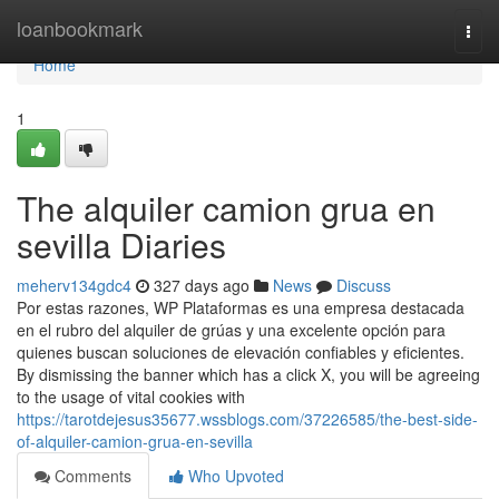
Home
loanbookmark
Togg
navi
Home
1
The alquiler camion grua en
sevilla Diaries
meherv134gdc4
327 days ago
News
Discuss
Por estas razones, WP Plataformas es una empresa destacada
en el rubro del alquiler de grúas y una excelente opción para
quienes buscan soluciones de elevación confiables y eficientes.
By dismissing the banner which has a click X, you will be agreeing
to the usage of vital cookies with
https://tarotdejesus35677.wssblogs.com/37226585/the-best-side-
of-alquiler-camion-grua-en-sevilla
Comments
Who Upvoted