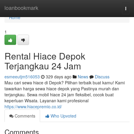
Home
loanbookmark
Togg
navi
Home
1
Rental Hiace Depok
Terjangkau 24 Jam
esmeeutjm516053
329 days ago
News
Discuss
Mau cari sewa hiace di Depok? Pilihan terbaik buat kamu! Kami
tawarkan harga sewa hiace depok yang Pastinya murah dan
terjangkau. Sewa mobil hiace 24 jam fleksibel, cocok buat
keperluan Wisata. Layanan kami profesional
https://www.hiacepremio.co.id/
Comments
Who Upvoted
Comments