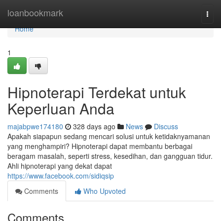
Home
loanbookmark
Togg
navi
Home
1
Hipnoterapi Terdekat untuk
Keperluan Anda
majabpwe174180
328 days ago
News
Discuss
Apakah siapapun sedang mencari solusi untuk ketidaknyamanan
yang menghampiri? Hipnoterapi dapat membantu berbagai
beragam masalah, seperti stress, kesedihan, dan gangguan tidur.
Ahli hipnoterapi yang dekat dapat
https://www.facebook.com/sidiqsip
Comments
Who Upvoted
Comments