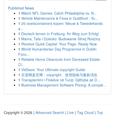
Published News
1
Watch NFL Games: Catch Philadelphia vs. N...
1
Vehicle Maintenance & Fixes in Guildford : Yo...
1
20-voetscontainers kopen: Nieuw & Tweedehands
a...
1
Deutsch lernen in Freiburg: Ihr Weg zum Erfolg!
1
Mama, Tata i Dziecko: Budowanie Silnej Rodziny
1
Receive Quick Capital: Your Page, Ready Now
1
World Humanitarian Day Programme in Dublin
Focu...
1
Reliable Home Cleanouts from Deceased Estate
Cl...
1
VidSave: Your Ultimate copyright Guide
1
百度网盘官网：copyright、使用指南与最新消息
1
Transplantimi i Flokëve në Turqi: Gjithçka që D...
1
Business Management Software Pricing: A comple...
Copyright © 2026 |
Advanced Search
|
Live
|
Tag Cloud
|
Top