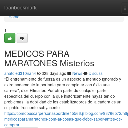
Home
loanbookmark
T
na
Home
1
MEDICOS PARA
MARATONES Misterios
anatoled310nan4
328 days ago
News
Discuss
"El entrenamiento de fuerza es un aspecto a menudo ignorado y
extremadamente importante para completar con éxito una
carrera", dice Filmalter. Por otra parte de cualquier parte
específica del cuerpo con la que históricamente hayas tenido
problemas, la debilidad de los estabilizadores de la cadera es un
culpable frecuente subyacente
https://comobuscarpersonaspordnie45566.jiliblog.com/93766572/htt
medicosparamaratones-com-ar-cosas-que-debe-saber-antes-de-
comprar