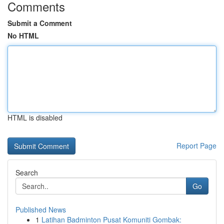
Comments
Submit a Comment
No HTML
HTML is disabled
Report Page
Search
Go
Published News
1
Latihan Badminton Pusat Komuniti Gombak: