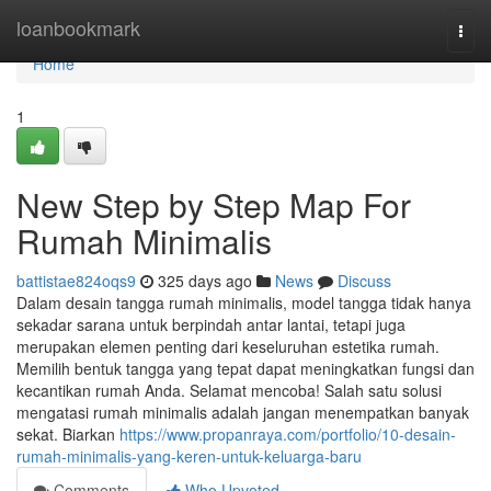
Home
loanbookmark
Togg
navi
Home
1
New Step by Step Map For
Rumah Minimalis
battistae824oqs9
325 days ago
News
Discuss
Dalam desain tangga rumah minimalis, model tangga tidak hanya
sekadar sarana untuk berpindah antar lantai, tetapi juga
merupakan elemen penting dari keseluruhan estetika rumah.
Memilih bentuk tangga yang tepat dapat meningkatkan fungsi dan
kecantikan rumah Anda. Selamat mencoba! Salah satu solusi
mengatasi rumah minimalis adalah jangan menempatkan banyak
sekat. Biarkan
https://www.propanraya.com/portfolio/10-desain-
rumah-minimalis-yang-keren-untuk-keluarga-baru
Comments
Who Upvoted