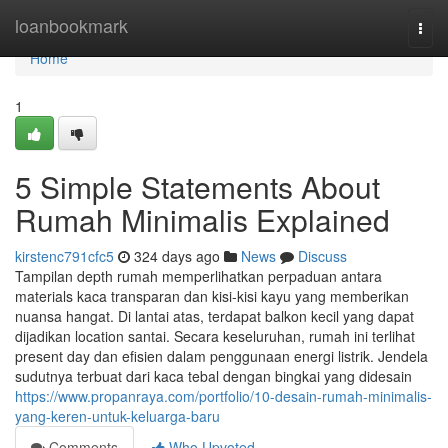
Home
loanbookmark
Togg
navi
Home
1
5 Simple Statements About
Rumah Minimalis Explained
kirstenc791cfc5
324 days ago
News
Discuss
Tampilan depth rumah memperlihatkan perpaduan antara
materials kaca transparan dan kisi-kisi kayu yang memberikan
nuansa hangat. Di lantai atas, terdapat balkon kecil yang dapat
dijadikan location santai. Secara keseluruhan, rumah ini terlihat
present day dan efisien dalam penggunaan energi listrik. Jendela
sudutnya terbuat dari kaca tebal dengan bingkai yang didesain
https://www.propanraya.com/portfolio/10-desain-rumah-minimalis-
yang-keren-untuk-keluarga-baru
Comments
Who Upvoted