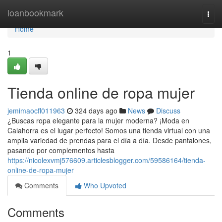
Home
loanbookmark
Togg
navi
Home
1
Tienda online de ropa mujer
jemimaocfl011963
324 days ago
News
Discuss
¿Buscas ropa elegante para la mujer moderna? ¡Moda en
Calahorra es el lugar perfecto! Somos una tienda virtual con una
amplia variedad de prendas para el día a día. Desde pantalones,
pasando por complementos hasta
https://nicolexvmj576609.articlesblogger.com/59586164/tienda-
online-de-ropa-mujer
Comments
Who Upvoted
Comments