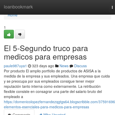
Home
loanbookmark
T
na
Home
1
El 5-Segundo truco para
medicos para empresas
paule987uya1
323 days ago
News
Discuss
Por producto El amplio portfolio de productos de ASISA a la
medida de la empresa y sus empleados. Una empresa que cuida
y se preocupa por sus empleados consigue tener mejor
reputación tanto interna como externamente. La retribución
flexible consiste en consagrar una parte del salario bruto del
empleado a
https://domenicolopezfernandezqgtgs64.blogscribble.com/37591696
elementos-esenciales-para-medicos-para-empresas
Comments
Who Upvoted