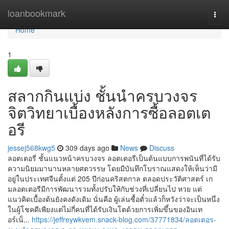
Home
loanbookmark
Togg
navi
Home
1
สลากกินแบ่ง ชั้นนำครบวงจร
จิตวิทยาเบื้องหลังการซื้อลอตเต
อรี
jessej568kwg5
309 days ago
News
Discuss
ลอตเตอรี่ ชั้นแนวหน้าครบวงจร ลอตเตอรีเป็นต้นแบบการพนันที่ได้รับ
ความนิยมมานานหลายศตวรรษ โดยมีบันทึกโบราณแสดงให้เห็นว่ามี
อยู่ในประเทศจีนตั้งแต่ 205 ปีก่อนคริสตกาล ตลอดประวัติศาสตร์ เก
มลอตเตอรีมีการพัฒนารวมทั้งปรับให้กับช่วงที่เปลี่ยนไป หวย แต่
แนวคิดเบื้องต้นยังคงดังเดิม นั่นคือ ผู้เล่นซื้อตั๋วแล้วก็หวังว่าจะเป็นหนึ่ง
ในผู้โชคดีเพียงแต่ไม่กี่คนที่ได้รับเงินโตด้วยการเพิ่มขึ้นของอินเท
อร์เน็...
https://jeffreywkvem.snack-blog.com/37771834/ลอตเตอร-