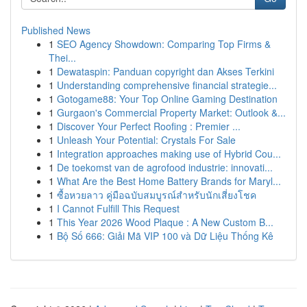
Published News
1
SEO Agency Showdown: Comparing Top Firms &
Thei...
1
Dewataspin: Panduan copyright dan Akses Terkini
1
Understanding comprehensive financial strategie...
1
Gotogame88: Your Top Online Gaming Destination
1
Gurgaon's Commercial Property Market: Outlook &...
1
Discover Your Perfect Roofing : Premier ...
1
Unleash Your Potential: Crystals For Sale
1
Integration approaches making use of Hybrid Cou...
1
De toekomst van de agrofood industrie: innovati...
1
What Are the Best Home Battery Brands for Maryl...
1
ซื้อหวยลาว คู่มือฉบับสมบูรณ์สำหรับนักเสี่ยงโชค
1
I Cannot Fulfill This Request
1
This Year 2026 Wood Plaque : A New Custom B...
1
Bộ Số 666: Giải Mã VIP 100 và Dữ Liệu Thống Kê