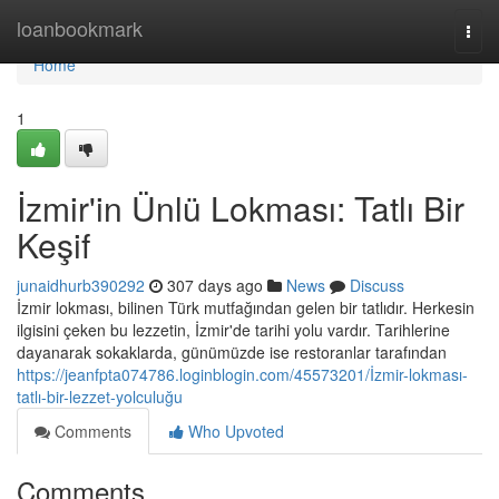
Home
loanbookmark
Togg
navi
Home
1
İzmir'in Ünlü Lokması: Tatlı Bir
Keşif
junaidhurb390292
307 days ago
News
Discuss
İzmir lokması, bilinen Türk mutfağından gelen bir tatlıdır. Herkesin
ilgisini çeken bu lezzetin, İzmir'de tarihi yolu vardır. Tarihlerine
dayanarak sokaklarda, günümüzde ise restoranlar tarafından
https://jeanfpta074786.loginblogin.com/45573201/İzmir-lokması-
tatlı-bir-lezzet-yolculuğu
Comments
Who Upvoted
Comments