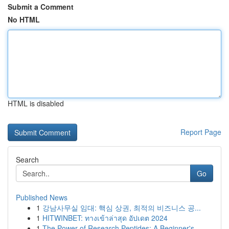
Submit a Comment
No HTML
HTML is disabled
Report Page
Search
Go
Published News
1
강남사무실 임대: 핵심 상권, 최적의 비즈니스 공...
1
HITWINBET: ทางเข้าล่าสุด อัปเดต 2024
1
The Power of Research Peptides: A Beginner's