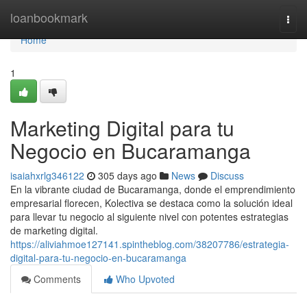
Home
loanbookmark
Togg
navi
Home
1
Marketing Digital para tu
Negocio en Bucaramanga
isaiahxrlg346122
305 days ago
News
Discuss
En la vibrante ciudad de Bucaramanga, donde el emprendimiento
empresarial florecen, Kolectiva se destaca como la solución ideal
para llevar tu negocio al siguiente nivel con potentes estrategias
de marketing digital.
https://aliviahmoe127141.spintheblog.com/38207786/estrategia-
digital-para-tu-negocio-en-bucaramanga
Comments
Who Upvoted