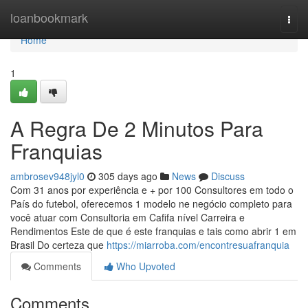
Home
loanbookmark
Togg
navi
Home
1
A Regra De 2 Minutos Para
Franquias
ambrosev948jyl0
305 days ago
News
Discuss
Com 31 anos por experiência e + por 100 Consultores em todo o
País do futebol, oferecemos 1 modelo ne negócio completo para
você atuar com Consultoria em Cafifa nível Carreira e
Rendimentos Este de que é este franquias e tais como abrir 1 em
Brasil Do certeza que
https://miarroba.com/encontresuafranquia
Comments
Who Upvoted
Comments