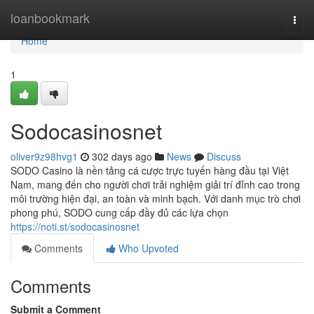
Home
loanbookmark
Togg
navi
Home
1
Sodocasinosnet
oliver9z98hvg1
302 days ago
News
Discuss
SODO Casino là nền tảng cá cược trực tuyến hàng đầu tại Việt
Nam, mang đến cho người chơi trải nghiệm giải trí đỉnh cao trong
môi trường hiện đại, an toàn và minh bạch. Với danh mục trò chơi
phong phú, SODO cung cấp đầy đủ các lựa chọn
https://noti.st/sodocasinosnet
Comments
Who Upvoted
Comments
Submit a Comment