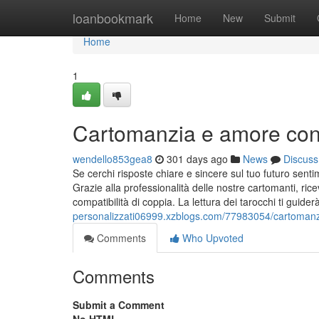
Home
loanbookmark
Home
New
Submit
Home
1
Cartomanzia e amore con
wendello853gea8
301 days ago
News
Discuss
Se cerchi risposte chiare e sincere sul tuo futuro senti
Grazie alla professionalità delle nostre cartomanti, ric
compatibilità di coppia. La lettura dei tarocchi ti guider
personalizzati06999.xzblogs.com/77983054/cartoman
Comments
Who Upvoted
Comments
Submit a Comment