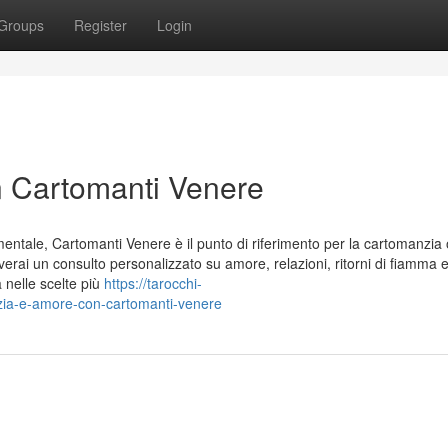
Groups
Register
Login
 Cartomanti Venere
mentale, Cartomanti Venere è il punto di riferimento per la cartomanzia 
everai un consulto personalizzato su amore, relazioni, ritorni di fiamma 
à nelle scelte più
https://tarocchi-
zia-e-amore-con-cartomanti-venere