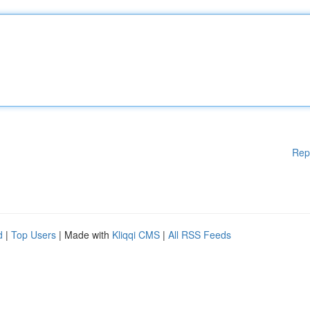
Rep
d
|
Top Users
| Made with
Kliqqi CMS
|
All RSS Feeds