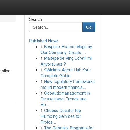
Search
Go
Published News
1
Bespoke Enamel Mugs by
Our Company: Create ...
1
Maltepe'de Vinç Ücretli mi
Arıyorsunuz ?
1
9Wickets Agent List: Your
online.
Complete Guide
e
1
How regulatory frameworks
mould modern financia...
1
Gebäudemanagement in
Deutschland: Trends und
He...
1
Choose Decatur top
Plumbing Services for
Profes...
1
The Robotics Programs for