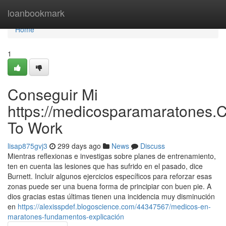
Home
loanbookmark
Home
1
Conseguir Mi
https://medicosparamaratones.
To Work
lisap875gvj3
299 days ago
News
Discuss
Mientras reflexionas e investigas sobre planes de entrenamiento,
ten en cuenta las lesiones que has sufrido en el pasado, dice
Burnett. Incluir algunos ejercicios específicos para reforzar esas
zonas puede ser una buena forma de principiar con buen pie. A
dios gracias estas últimas tienen una incidencia muy disminución
en
https://alexisspdef.blogoscience.com/44347567/medicos-en-
maratones-fundamentos-explicación