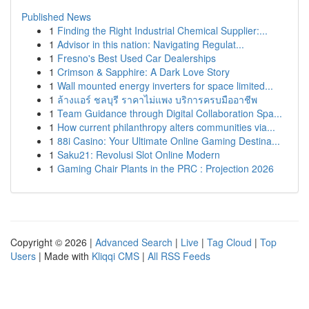
Published News
1
Finding the Right Industrial Chemical Supplier:...
1
Advisor in this nation: Navigating Regulat...
1
Fresno's Best Used Car Dealerships
1
Crimson & Sapphire: A Dark Love Story
1
Wall mounted energy inverters for space limited...
1
ล้างแอร์ ชลบุรี ราคาไม่แพง บริการครบมืออาชีพ
1
Team Guidance through Digital Collaboration Spa...
1
How current philanthropy alters communities via...
1
88i Casino: Your Ultimate Online Gaming Destina...
1
Saku21: Revolusi Slot Online Modern
1
Gaming Chair Plants in the PRC : Projection 2026
Copyright © 2026 |
Advanced Search
|
Live
|
Tag Cloud
|
Top
Users
| Made with
Kliqqi CMS
|
All RSS Feeds