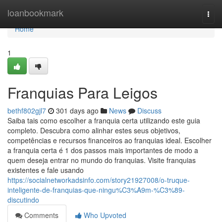
Home
loanbookmark
Togg
navi
Home
1
Franquias Para Leigos
bethf802gjl7
301 days ago
News
Discuss
Saiba tais como escolher a franquia certa utilizando este guia
completo. Descubra como alinhar estes seus objetivos,
competências e recursos financeiros ao franquias ideal. Escolher
a franquia certa é 1 dos passos mais importantes de modo a
quem deseja entrar no mundo do franquias. Visite franquias
existentes e fale usando
https://socialnetworkadsinfo.com/story21927008/o-truque-
inteligente-de-franquias-que-ningu%C3%A9m-%C3%89-
discutindo
Comments
Who Upvoted