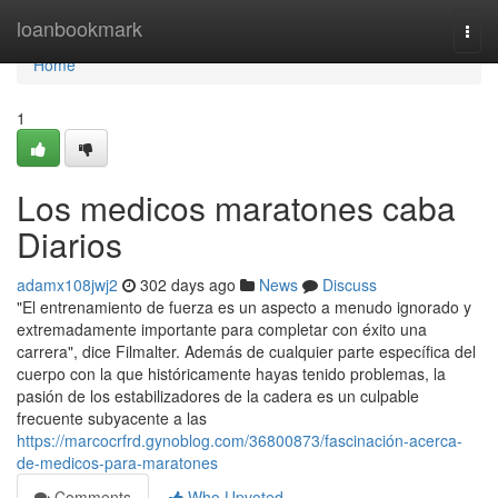
Home
loanbookmark
Togg
navi
Home
1
Los medicos maratones caba
Diarios
adamx108jwj2
302 days ago
News
Discuss
"El entrenamiento de fuerza es un aspecto a menudo ignorado y
extremadamente importante para completar con éxito una
carrera", dice Filmalter. Además de cualquier parte específica del
cuerpo con la que históricamente hayas tenido problemas, la
pasión de los estabilizadores de la cadera es un culpable
frecuente subyacente a las
https://marcocrfrd.gynoblog.com/36800873/fascinación-acerca-
de-medicos-para-maratones
Comments
Who Upvoted