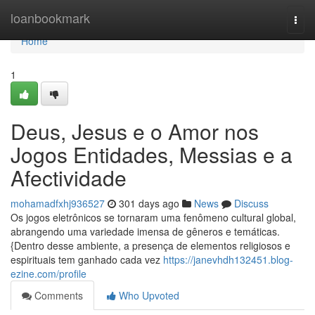
Home
loanbookmark
Togg
navi
Home
1
Deus, Jesus e o Amor nos
Jogos Entidades, Messias e a
Afectividade
mohamadfxhj936527
301 days ago
News
Discuss
Os jogos eletrônicos se tornaram uma fenômeno cultural global,
abrangendo uma variedade imensa de gêneros e temáticas.
{Dentro desse ambiente, a presença de elementos religiosos e
espirituais tem ganhado cada vez
https://janevhdh132451.blog-
ezine.com/profile
Comments
Who Upvoted