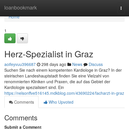
Home
loanbookmark
Togg
navi
Home
1
Herz-Spezialist in Graz
aoifeyvuu396687
298 days ago
News
Discuss
Suchen Sie nach einem kompetenten Kardiologe in Graz? In der
steirischen Landeshauptstadt finden Sie eine Vielzahl von
renommierten Kliniken und Praxen, die auf das Gebiet der
Kardiologie spezialisiert sind. Ein
https://nelsonffve516145.mdkblog.com/43690224/facharzt-in-graz
Comments
Who Upvoted
Comments
Submit a Comment