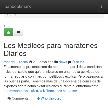
Home
loanbookmark
Togg
navi
Home
1
Los Medicos para maratones
Diarios
robertg321oco5
298 days ago
News
Discuss
Finalmente se proxenetismo de obtener un perfil de la condición
física del sujeto que quiere iniciarse en una nueva actividad de
forma regular o con fines competitivos”, explica. Pero pasemos a
las buenas parte. Tenemos más de una docena de consejos de
expertos sobre cómo evitar lesiones durante el entrenamiento
https://anatolea219lxk6.wikifiltraciones.com/user
Comments
Who Upvoted