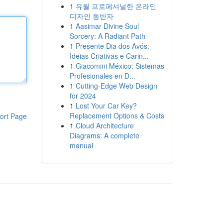
1
유월 프로페셔널한 온라인
디자인 동반자
1
Aasimar Divine Soul
Sorcery: A Radiant Path
1
Presente Dia dos Avós:
Ideias Criativas e Carin...
1
Giacomini México: Sistemas
Profesionales en D...
1
Cutting-Edge Web Design
for 2024
1
Lost Your Car Key?
Replacement Options & Costs
ort Page
1
Cloud Architecture
Diagrams: A complete
manual