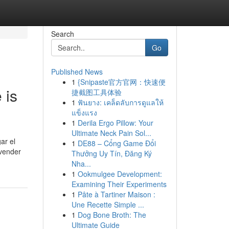
Search
Go
Published News
1
{Snipaste官方官网：快速便
 is
捷截图工具体验
1
ฟันยาง: เคล็ดลับการดูแลให้
แข็งแรง
1
Derila Ergo Pillow: Your
Ultimate Neck Pain Sol...
ar el
1
DE88 – Cổng Game Đổi
 vender
Thưởng Uy Tín, Đăng Ký
Nha...
1
Ookmulgee Development:
Examining Their Experiments
1
Pâte à Tartiner Maison :
Une Recette Simple ...
1
Dog Bone Broth: The
Ultimate Guide