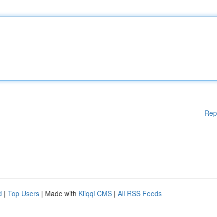
Rep
d
|
Top Users
| Made with
Kliqqi CMS
|
All RSS Feeds