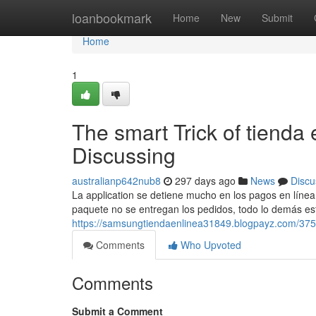
Home
loanbookmark
Home
New
Submit
Home
1
The smart Trick of tienda
Discussing
australianp642nub8
297 days ago
News
Discu
La application se detiene mucho en los pagos en línea 
paquete no se entregan los pedidos, todo lo demás está
https://samsungtiendaenlinea31849.blogpayz.com/3751
Comments
Who Upvoted
Comments
Submit a Comment