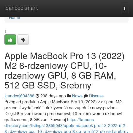
Home
loanbookmark
Togg
navi
Home
1
Apple MacBook Pro 13 (2022)
M2 8-rdzeniowy CPU, 10-
rdzeniowy GPU, 8 GB RAM,
512 GB SSD, Srebrny
jeandcoj604388
298 days ago
News
Discuss
Przegląd produktu Apple MacBook Pro 13 (2022) z czipem M2
przenosi wydajność i efektywność na zupełnie nowy poziom.
Dzięki 8-rdzeniowemu procesorowi, 10-rdzeniowemu układowi
graficznemu, 8 GB zunifikowanej
https://famous-
directory.com/listings13359043/apple-macbook-pro-13-2022-m2-
8-rdzeniowy-cpu-10-rdzeniowy-gpu-8-gb-ram-512-gb-ssd-srebrny