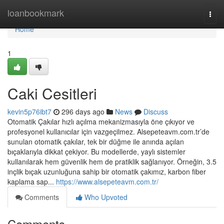
Home
loanbookmark
Togg
navi
Home
1
Caki Cesitleri
kevin5p76ibt7
296 days ago
News
Discuss
Otomatik Çakılar hızlı açılma mekanizmasıyla öne çıkıyor ve
profesyonel kullanıcılar için vazgeçilmez. Alsepeteavm.com.tr’de
sunulan otomatik çakılar, tek bir düğme ile anında açılan
bıçaklarıyla dikkat çekiyor. Bu modellerde, yaylı sistemler
kullanılarak hem güvenlik hem de pratiklik sağlanıyor. Örneğin, 3.5
inçlik bıçak uzunluğuna sahip bir otomatik çakımız, karbon fiber
kaplama sap...
https://www.alsepeteavm.com.tr/
Comments
Who Upvoted
Comments