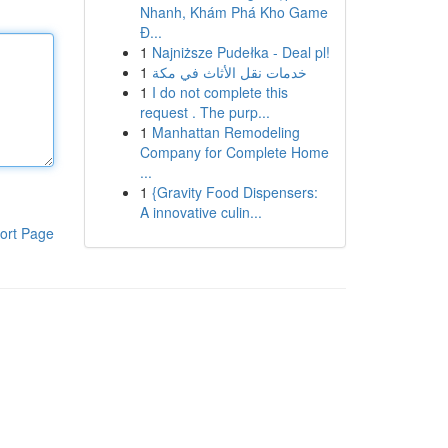
Nhanh, Khám Phá Kho Game
Đ...
1
Najniższe Pudełka - Deal pl!
1
خدمات نقل الأثاث في مكة
1
I do not complete this
request . The purp...
1
Manhattan Remodeling
Company for Complete Home
...
1
{Gravity Food Dispensers:
A innovative culin...
ort Page