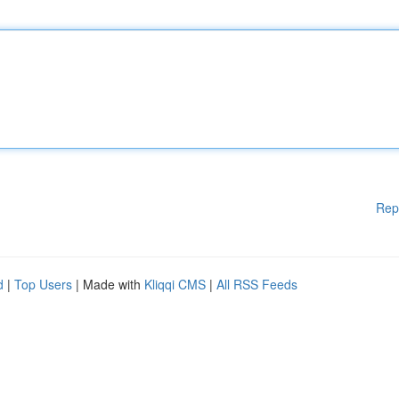
Rep
d
|
Top Users
| Made with
Kliqqi CMS
|
All RSS Feeds