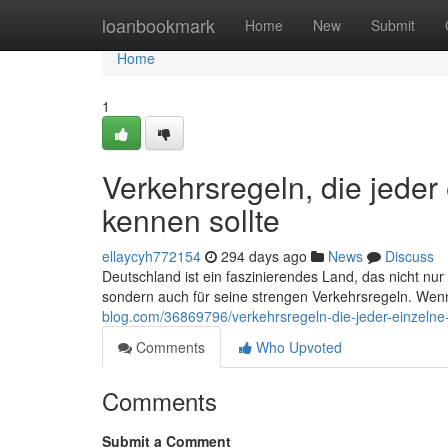
Home
loanbookmark
Home
New
Submit
Home
1
Verkehrsregeln, die jede
kennen sollte
ellaycyh772154
294 days ago
News
Discuss
Deutschland ist ein faszinierendes Land, das nicht nu
sondern auch für seine strengen Verkehrsregeln. Wen
blog.com/36869796/verkehrsregeln-die-jeder-einzelne-
Comments
Who Upvoted
Comments
Submit a Comment