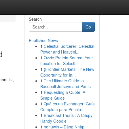
Search
Go
Published News
1
Celestial Sorcerer: Celestial
d
Power and Heavenl...
1
Ozzie Protein Source: Your
Location for Selecti...
1
{Frontier Markets: The New
Opportunity for In...
nnt ist,
1
The Ultimate Guide to
Baseball Jerseys and Pants
1
Requesting a Quote: A
Simple Guide
1
Qué es un Exchanger: Guía
Completa para Princip...
1
Breakfast Treats : A Crispy
Handy Goodie
1
nohuwin – Đăng Nhập